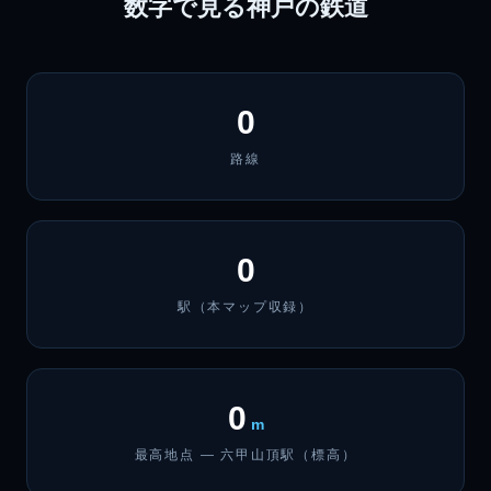
数字で見る神戸の鉄道
0
路線
0
駅（本マップ収録）
0
m
最高地点 — 六甲山頂駅（標高）